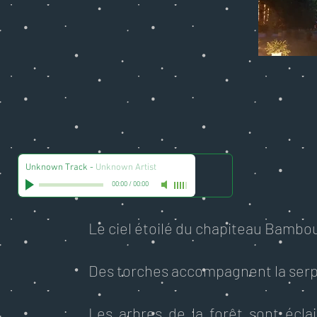
Unknown Track
-
Unknown Artist
00:00
/
00:00
Le ciel étoilé du chapiteau Bambo
Des torches accompagnent la serpe
Les arbres de la forêt sont écla