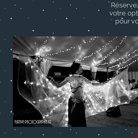
Réserve
votre opt
pour vo